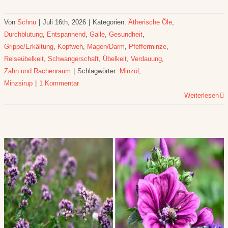
Von
Schnu
|
Juli 16th, 2026
|
Kategorien:
Ätherische Öle
,
Durchblutung
,
Entspannend
,
Galle
,
Gesundheit
,
Grippe/Erkältung
,
Kopfweh
,
Magen/Darm
,
Pfefferminze
,
Reiseübelkeit
,
Schwangerschaft
,
Übelkeit
,
Verdauung
,
Zahn und Rachenraum
|
Schlagwörter:
Minzöl
,
Minzsirup
|
1 Kommentar
Weiterlesen