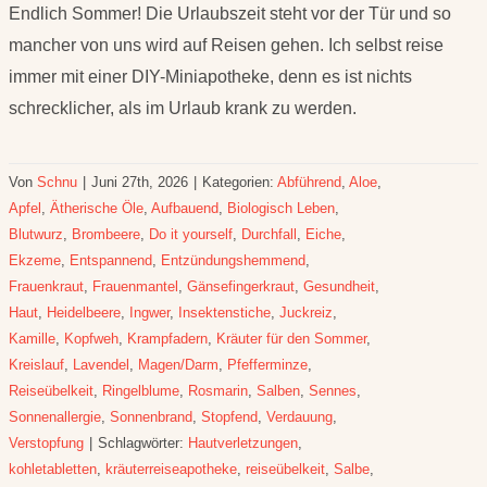
Endlich Sommer! Die Urlaubszeit steht vor der Tür und so
mancher von uns wird auf Reisen gehen. Ich selbst reise
immer mit einer DIY-Miniapotheke, denn es ist nichts
schrecklicher, als im Urlaub krank zu werden.
Von
Schnu
|
Juni 27th, 2026
|
Kategorien:
Abführend
,
Aloe
,
Apfel
,
Ätherische Öle
,
Aufbauend
,
Biologisch Leben
,
Blutwurz
,
Brombeere
,
Do it yourself
,
Durchfall
,
Eiche
,
Ekzeme
,
Entspannend
,
Entzündungshemmend
,
Frauenkraut
,
Frauenmantel
,
Gänsefingerkraut
,
Gesundheit
,
Haut
,
Heidelbeere
,
Ingwer
,
Insektenstiche
,
Juckreiz
,
Kamille
,
Kopfweh
,
Krampfadern
,
Kräuter für den Sommer
,
Kreislauf
,
Lavendel
,
Magen/Darm
,
Pfefferminze
,
Reiseübelkeit
,
Ringelblume
,
Rosmarin
,
Salben
,
Sennes
,
Sonnenallergie
,
Sonnenbrand
,
Stopfend
,
Verdauung
,
Verstopfung
|
Schlagwörter:
Hautverletzungen
,
kohletabletten
,
kräuterreiseapotheke
,
reiseübelkeit
,
Salbe
,