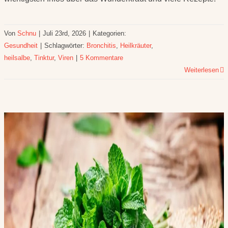
Von
Schnu
|
Juli 23rd, 2026
|
Kategorien:
Gesundheit
|
Schlagwörter:
Bronchitis
,
Heilkräuter
,
heilsalbe
,
Tinktur
,
Viren
|
5 Kommentare
Weiterlesen