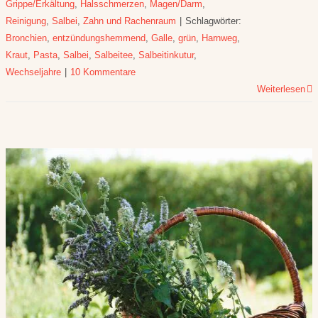
Grippe/Erkältung
,
Halsschmerzen
,
Magen/Darm
,
Reinigung
,
Salbei
,
Zahn und Rachenraum
|
Schlagwörter:
Bronchien
,
entzündungshemmend
,
Galle
,
grün
,
Harnweg
,
Kraut
,
Pasta
,
Salbei
,
Salbeitee
,
Salbeitinkutur
,
Wechseljahre
|
10 Kommentare
Weiterlesen