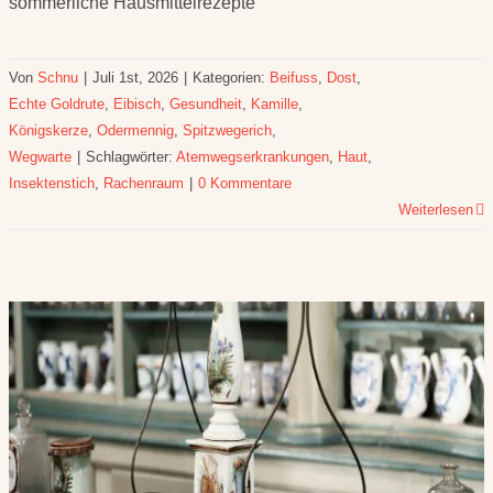
sommerliche Hausmittelrezepte
Von
Schnu
|
Juli 1st, 2026
|
Kategorien:
Beifuss
,
Dost
,
Echte Goldrute
,
Eibisch
,
Gesundheit
,
Kamille
,
Königskerze
,
Odermennig
,
Spitzwegerich
,
Wegwarte
|
Schlagwörter:
Atemwegserkrankungen
,
Haut
,
Insektenstich
,
Rachenraum
|
0 Kommentare
Weiterlesen