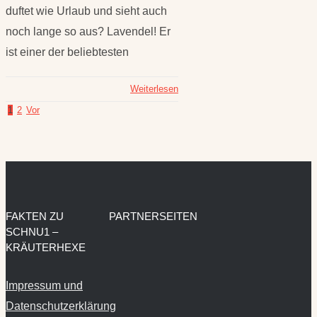
duftet wie Urlaub und sieht auch
noch lange so aus? Lavendel! Er
ist einer der beliebtesten
Weiterlesen
1
2
Vor
FAKTEN ZU
PARTNERSEITEN
SCHNU1 –
KRÄUTERHEXE
Impressum und
Datenschutzerklärung