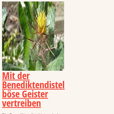
Mit der
Benediktendistel
böse Geister
vertreiben