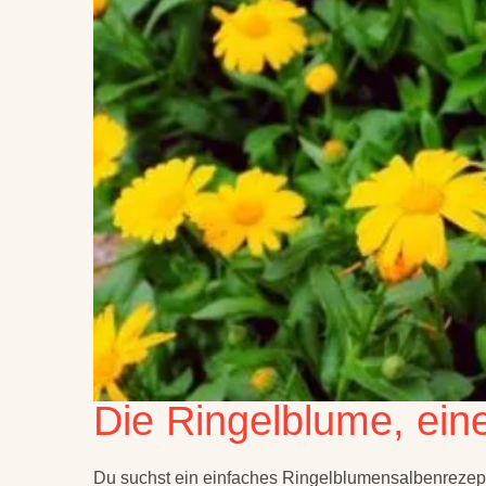
Die Ringelblume, eine
Du suchst ein einfaches Ringelblumensalbenrezept