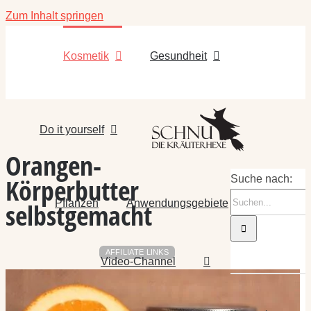
Zum Inhalt springen
Kosmetik
Gesundheit
Do it yourself
Orangen-
Körperbutter
Suche nach:
Pflanzen
Anwendungsgebiete
selbstgemacht
AFFILIATE LINKS
Video-Channel