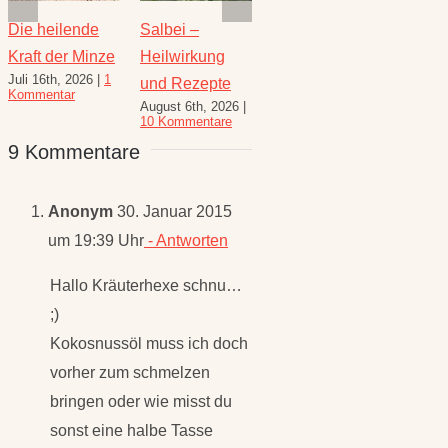
Die heilende
Salbei –
Rezepte für
Thymi
Kraft der Minze
Heilwirkung
den August –
Wunde
Juli 16th, 2026
|
1
Juli 23
und Rezepte
Heilkräuterrezepte
Kommentar
Komme
August 6th, 2026
|
für den
10 Kommentare
Spätsommer
9 Kommentare
Juli 30th, 2026
|
1
Kommentar
Anonym
30. Januar 2015
um 19:39 Uhr
- Antworten
Hallo Kräuterhexe schnu…
;)
Kokosnussöl muss ich doch
vorher zum schmelzen
bringen oder wie misst du
sonst eine halbe Tasse