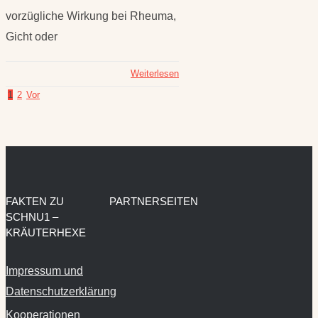
vorzügliche Wirkung bei Rheuma,
Gicht oder
Weiterlesen
1
2
Vor
FAKTEN ZU
PARTNERSEITEN
SCHNU1 –
KRÄUTERHEXE
Impressum und
Datenschutzerklärung
Kooperationen