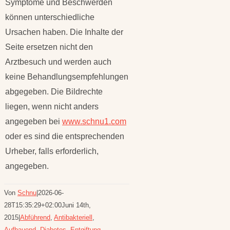
Symptome und Beschwerden
können unterschiedliche
Ursachen haben. Die Inhalte der
Seite ersetzen nicht den
Arztbesuch und werden auch
keine Behandlungsempfehlungen
abgegeben. Die Bildrechte
liegen, wenn nicht anders
angegeben bei
www.schnu1.com
oder es sind die entsprechenden
Urheber, falls erforderlich,
angegeben.
Von
Schnu
|
2026-06-
28T15:35:29+02:00
Juni 14th,
2015
|
Abführend
,
Antibakteriell
,
Aufbauend
,
Diabetes
,
Entgiftung
,