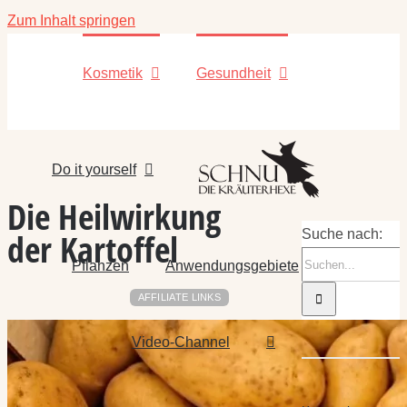
Zum Inhalt springen
Kosmetik
Gesundheit
Do it yourself
Die Heilwirkung
der Kartoffel
Suche nach:
Pflanzen
Anwendungsgebiete
AFFILIATE LINKS
Video-Channel