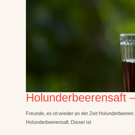
Holunderbeerensaft –
Freunde, es ist wieder an der Zeit Holunderbeeren z
Holunderbeerensaft. Dieser ist