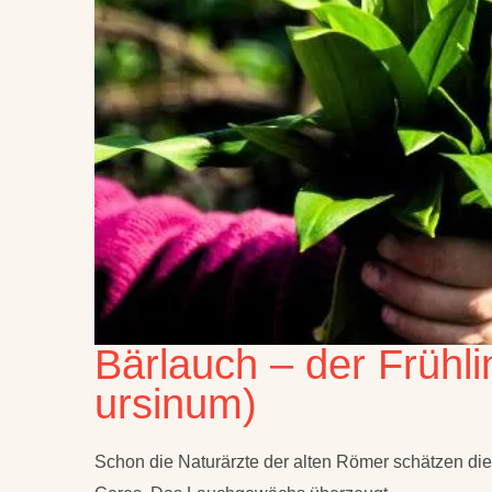
Bärlauch – der Frühli
ursinum)
Schon die Naturärzte der alten Römer schätzen die