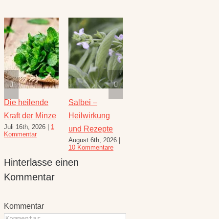
Die heilende
Salbei –
Rezepte für
Thymi
Kraft der Minze
Heilwirkung
den August –
Wunde
Juli 16th, 2026
|
1
Juli 23
und Rezepte
Heilkräuterrezepte
Kommentar
Komme
August 6th, 2026
|
für den
10 Kommentare
Spätsommer
Hinterlasse einen
Juli 30th, 2026
|
1
Kommentar
Kommentar
Kommentar