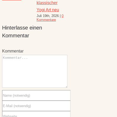
August 6th, 2026
|
er
für den
10 Kommentare
eu
Spätsommer
Hinterlasse einen
026
|
0
Juli 30th, 2026
|
1
e
Kommentar
Kommentar
Kommentar