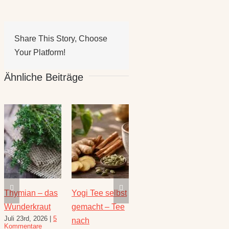
Share This Story, Choose
Your Platform!
Ähnliche Beiträge
selbst
Die heilende
Salbei –
Rezepte für
– Tee
Kraft der Minze
Heilwirkung
den August –
Juli 16th, 2026
|
1
und Rezepte
Heilkräuterrezept
Kommentar