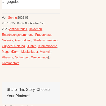
angegeben.
Von
Schnu
|
2026-06-
28T15:25:08+02:00
Oktober 1st,
2023
|
Antibakteriell
,
Bakterien
,
Entzündungshemmend
,
Frauenkraut
,
Gelenke
,
Gesundheit
,
Gliederschmerzen
,
Grippe/Erkältung
,
Husten
,
Krampflösend
,
Magen/Darm
,
Muskelkater
,
Muskeln
,
Rheuma
,
Schwitzen
,
Weidenrinde
|
0
Kommentare
Share This Story, Choose
Your Platform!