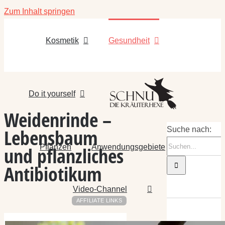
Zum Inhalt springen
Kosmetik
Gesundheit
Do it yourself
Weidenrinde –
Lebensbaum
Suche nach:
Pflanzen
Anwendungsgebiete
und pflanzliches
Antibiotikum
Video-Channel
AFFILIATE LINKS