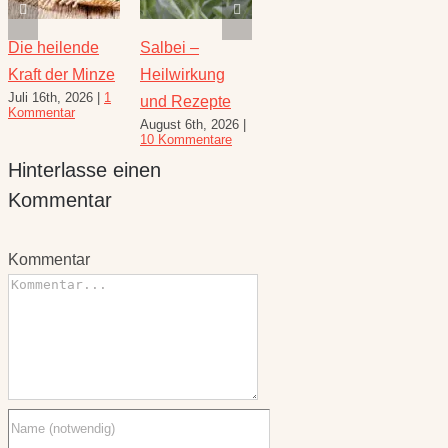
Die heilende
Salbei –
Rezepte für
Thymi
Kraft der Minze
Heilwirkung
den August –
Wunde
Juli 16th, 2026
|
1
Juli 23
und Rezepte
Heilkräuterrezepte
Kommentar
Komme
August 6th, 2026
|
für den
10 Kommentare
Spätsommer
Hinterlasse einen
Juli 30th, 2026
|
1
Kommentar
Kommentar
Kommentar