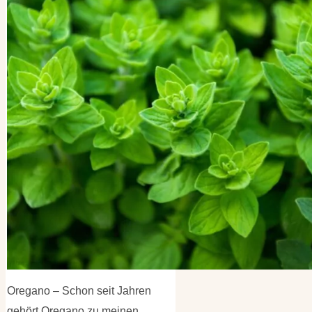
Kategorien
Kategorien
Archiv
Archiv
Oregano – Schon seit Jahren
gehört Oregano zu meinen