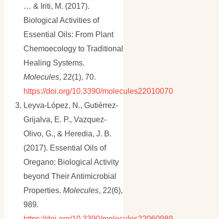
… & Iriti, M. (2017).
Biological Activities of
Essential Oils: From Plant
Chemoecology to Traditional
Healing Systems.
Molecules
, 22(1), 70.
https://doi.org/10.3390/molecules22010070
Leyva-López, N., Gutiérrez-
Grijalva, E. P., Vazquez-
Olivo, G., & Heredia, J. B.
(2017). Essential Oils of
Oregano: Biological Activity
beyond Their Antimicrobial
Properties.
Molecules
, 22(6),
989.
https://doi.org/10.3390/molecules22060989