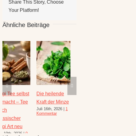
Share This Story, Choose
Your Platform!
Ähnliche Beiträge
Die heilende
Salbei –
Rezepte für
Thymi
Kraft der Minze
Heilwirkung
den August –
Wunde
Juli 16th, 2026
|
1
Juli 23
und Rezepte
Heilkräuterrezepte
Kommentar
Komme
August 6th, 2026
|
für den
10 Kommentare
Spätsommer
Hinterlasse einen
Juli 30th, 2026
|
1