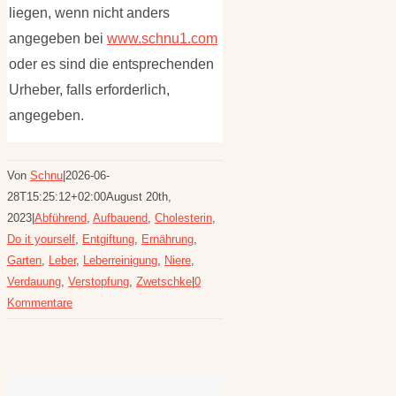
liegen, wenn nicht anders
angegeben bei
www.schnu1.com
oder es sind die entsprechenden
Urheber, falls erforderlich,
angegeben.
Von
Schnu
|
2026-06-
28T15:25:12+02:00
August 20th,
2023
|
Abführend
,
Aufbauend
,
Cholesterin
,
Do it yourself
,
Entgiftung
,
Ernährung
,
Garten
,
Leber
,
Leberreinigung
,
Niere
,
Verdauung
,
Verstopfung
,
Zwetschke
|
0
Kommentare