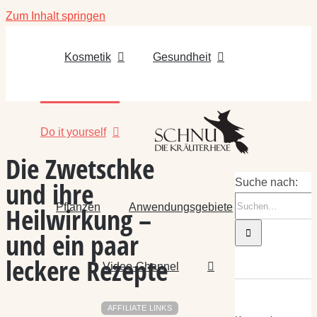
Zum Inhalt springen
Kosmetik
Gesundheit
Do it yourself
Die Zwetschke
und ihre
Suche nach:
Pflanzen
Anwendungsgebiete
Heilwirkung –
und ein paar
leckere Rezepte
Video-Channel
AFFILIATE LINKS