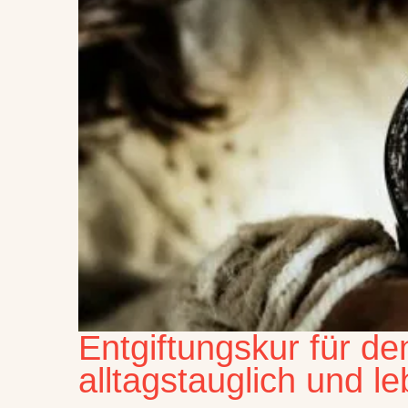
Entgiftungskur für de
alltagstauglich und le