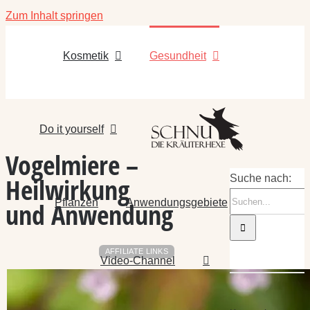
Zum Inhalt springen
Kosmetik
Gesundheit
Do it yourself
Vogelmiere –
Heilwirkung
Suche nach:
Pflanzen
Anwendungsgebiete
und Anwendung
AFFILIATE LINKS
Video-Channel