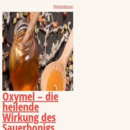
Weiterlesen
Oxymel – die
heilende
Wirkung des
Sauerhonigs