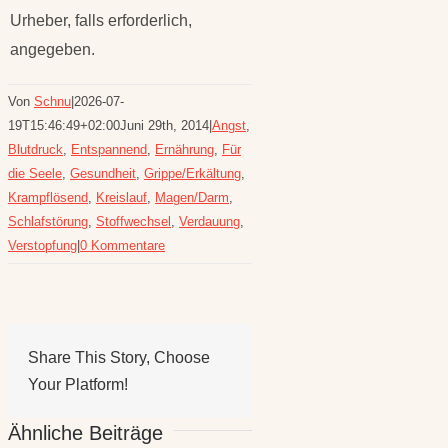
Urheber, falls erforderlich,
angegeben.
Von
Schnu
|
2026-07-
19T15:46:49+02:00
Juni 29th, 2014
|
Angst
,
Blutdruck
,
Entspannend
,
Ernährung
,
Für
die Seele
,
Gesundheit
,
Grippe/Erkältung
,
Krampflösend
,
Kreislauf
,
Magen/Darm
,
Schlafstörung
,
Stoffwechsel
,
Verdauung
,
Verstopfung
|
0 Kommentare
Share This Story, Choose
Your Platform!
Ähnliche Beiträge