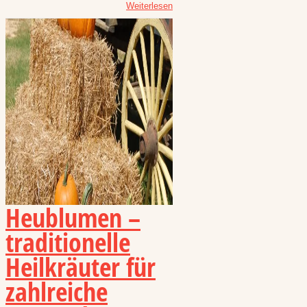
Weiterlesen
Heublumen –
traditionelle
Heilkräuter für
zahlreiche