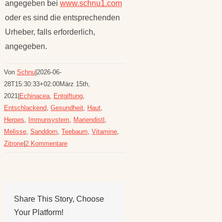
angegeben bei
www.schnu1.com
oder es sind die entsprechenden
Urheber, falls erforderlich,
angegeben.
Von
Schnu
|
2026-06-
28T15:30:33+02:00
März 15th,
2021
|
Echinacea
,
Entgiftung
,
Entschlackend
,
Gesundheit
,
Haut
,
Herpes
,
Immunsystem
,
Mariendistl
,
Melisse
,
Sanddorn
,
Teebaum
,
Vitamine
,
Zitrone
|
2 Kommentare
Share This Story, Choose
Your Platform!