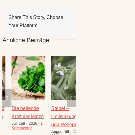
Share This Story, Choose
Your Platform!
Ähnliche Beiträge
Die heilende
Salbei –
Rezepte für
Thymi
Kraft der Minze
Heilwirkung
den August –
Wunde
Juli 16th, 2026
|
1
Juli 23
und Rezepte
Heilkräuterrezepte
Kommentar
Komme
August 6th, 2026
|
für den