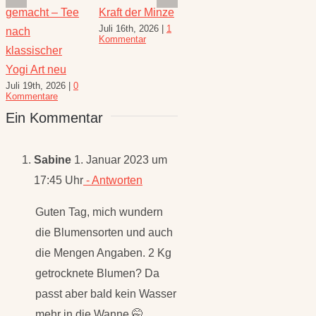
Juli
den August –
Wunderkraut
gemac
Juli 1st, 2026
|
0
Juli 23rd, 2026
|
5
Heilkräuterrezepte
nach
Kommentare
Kommentare
für den
klassi
Spätsommer
Yogi A
Juli 30th, 2026
|
1
Juli 19
Kommentar
Komme
Ein Kommentar
Sabine
1. Januar 2023 um
17:45 Uhr
- Antworten
Guten Tag, mich wundern
die Blumensorten und auch
die Mengen Angaben. 2 Kg
getrocknete Blumen? Da
passt aber bald kein Wasser
mehr in die Wanne 🤭