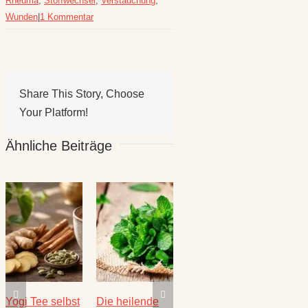
Rheuma
,
Stoffwechsel
,
Verstauchung
,
Wunden
|
1 Kommentar
Share This Story, Choose
Your Platform!
Ähnliche Beiträge
Heilkräuter im
Rezepte für
Thymian – das
Yogi T