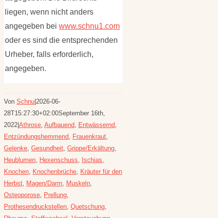
liegen, wenn nicht anders
angegeben bei
www.schnu1.com
oder es sind die entsprechenden
Urheber, falls erforderlich,
angegeben.
Von
Schnu
|
2026-06-
28T15:27:30+02:00
September 16th,
2022
|
Athrose
,
Aufbauend
,
Entwässernd
,
Entzündungshemmend
,
Frauenkraut
,
Gelenke
,
Gesundheit
,
Grippe/Erkältung
,
Heublumen
,
Hexenschuss
,
Ischias
,
Knochen
,
Knochenbrüche
,
Kräuter für den
Herbst
,
Magen/Darm
,
Muskeln
,
Osteoporose
,
Prellung
,
Prothesendruckstellen
,
Quetschung
,