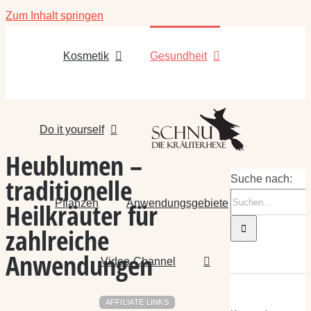
Zum Inhalt springen
Kosmetik
Gesundheit
Do it yourself
Heublumen –
traditionelle
Suche nach:
Pflanzen
Anwendungsgebiete
Heilkräuter für
zahlreiche
Anwendungen
Video-Channel
AFFILIATE LINKS