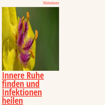
Weiterlesen
Innere Ruhe
finden und
Infektionen
heilen