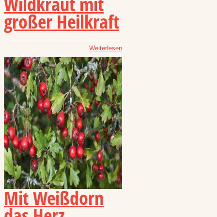
Wildkraut mit
großer Heilkraft
Weiterlesen
Mit Weißdorn
das Herz