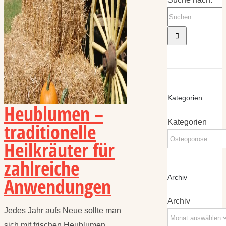
Kategorien
Heublumen –
Kategorien
traditionelle
Heilkräuter für
zahlreiche
Anwendungen
Archiv
Archiv
Jedes Jahr aufs Neue sollte man
sich mit frischen Heublumen