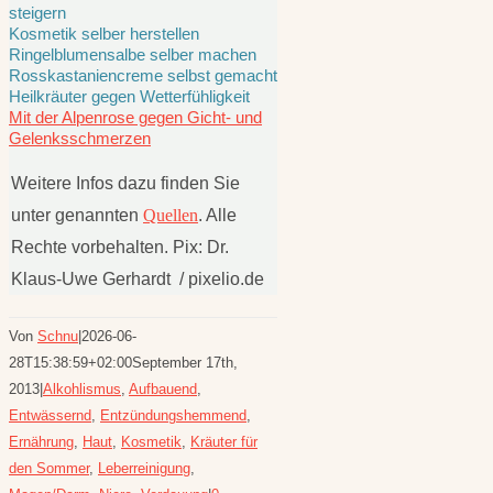
steigern
Kosmetik selber herstellen
Ringelblumensalbe selber machen
Rosskastaniencreme selbst gemacht
Heilkräuter gegen Wetterfühligkeit
Mit der Alpenrose gegen Gicht- und
Gelenksschmerzen
Weitere Infos dazu finden Sie
unter genannten
Quellen
. Alle
Rechte vorbehalten. Pix: Dr.
Klaus-Uwe Gerhardt / pixelio.de
Von
Schnu
|
2026-06-
28T15:38:59+02:00
September 17th,
2013
|
Alkohlismus
,
Aufbauend
,
Entwässernd
,
Entzündungshemmend
,
Ernährung
,
Haut
,
Kosmetik
,
Kräuter für
den Sommer
,
Leberreinigung
,