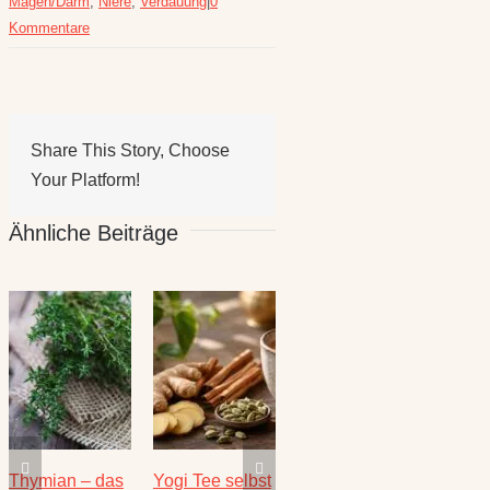
Magen/Darm
,
Niere
,
Verdauung
|
0
Kommentare
Share This Story, Choose
Your Platform!
Ähnliche Beiträge
Thymian – das
Yogi Tee selbst
Die heilende
Salbe