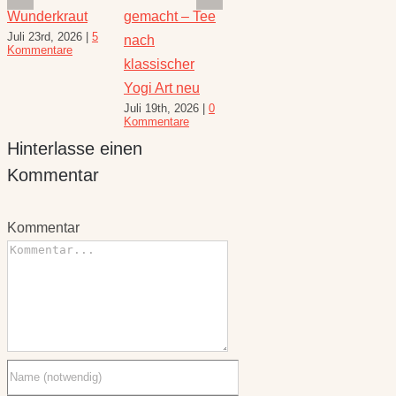
Wunderkraut
gemacht – Tee
Kraft der Minze
Heilw
Juli 23rd, 2026
|
5
Juli 16th, 2026
|
1
e
nach
und R
Kommentare
Kommentar
August 
klassischer
10 Kom
Yogi Art neu
Juli 19th, 2026
|
0
Kommentare
Hinterlasse einen
Kommentar
Kommentar