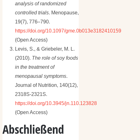
analysis of randomized
controlled trials
. Menopause,
19(7), 776–790.
https://doi.org/10.1097/gme.0b013e3182410159
(Open Access)
Levis, S., & Griebeler, M. L.
(2010).
The role of soy foods
in the treatment of
menopausal symptoms
.
Journal of Nutrition, 140(12),
2318S-2321S.
https://doi.org/10.3945/jn.110.123828
(Open Access)
Abschließend