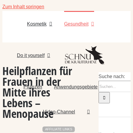
Zum Inhalt springen
Kosmetik
Gesundheit
Do it yourself
Heilpflanzen für
Frauen in der
Suche nach:
Pflanzen
Anwendungsgebiete
Mitte ihres
Lebens –
Menopause
Video-Channel
AFFILIATE LINKS