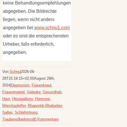
keine Behandlungsempfehlungen
abgegeben. Die Bildrechte
liegen, wenn nicht anders
angegeben bei
www.schnu1.com
oder es sind die entsprechenden
Urheber, falls erforderlich,
angegeben.
Von
Schnu
|
2026-06-
28T15:19:15+02:00
August 29th,
2024
|
Depression
,
Frauenkraut
,
Frauenmantel
,
Gelenke
,
Gesundheit
,
Haut
,
Hitzewallung
,
Hormone
,
Mönchspfeffer
,
Rhapontik-Rhabarber
,
Salbei
,
Schlafstörung
,
Traubensilberkerze
|
0 Kommentare