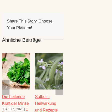
Share This Story, Choose
Your Platform!
Ähnliche Beiträge
Die heilende
Salbei –
Rezepte für
Thymi
Kraft der Minze
Heilwirkung
den August –
Wunde
Juli 16th, 2026
|
1
Juli 23
und Rezepte
Heilkräuterrezepte