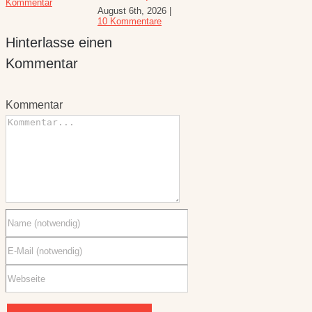
Kommentar
Komme
August 6th, 2026
|
für den
10 Kommentare
Spätsommer
Hinterlasse einen
Juli 30th, 2026
|
1
Kommentar
Kommentar
Kommentar