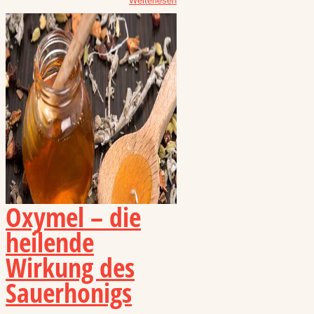
Weiterlesen
Oxymel – die
heilende
Wirkung des
Sauerhonigs