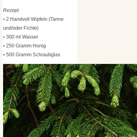
Rezept
• 2 Handvoll Wipfeln (Tanne
und/oder Fichte)
• 300 ml Wasser
• 250 Gramm Honig
• 500 Gramm Schraubglas