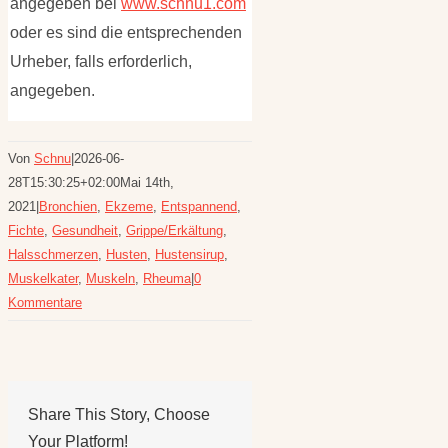
angegeben bei
www.schnu1.com
oder es sind die entsprechenden
Urheber, falls erforderlich,
angegeben.
Von
Schnu
|
2026-06-
28T15:30:25+02:00
Mai 14th,
2021
|
Bronchien
,
Ekzeme
,
Entspannend
,
Fichte
,
Gesundheit
,
Grippe/Erkältung
,
Halsschmerzen
,
Husten
,
Hustensirup
,
Muskelkater
,
Muskeln
,
Rheuma
|
0
Kommentare
Share This Story, Choose
Your Platform!