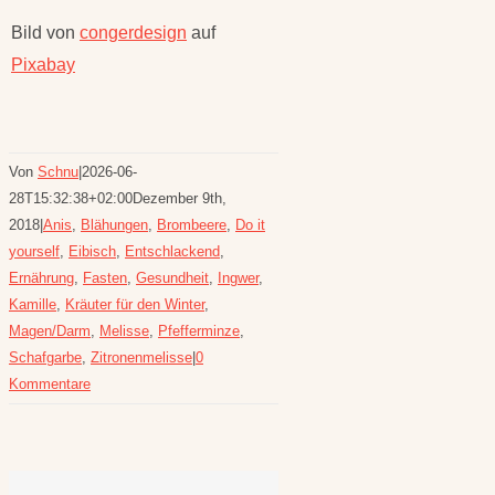
Bild von
congerdesign
auf
Pixabay
Von
Schnu
|
2026-06-
28T15:32:38+02:00
Dezember 9th,
2018
|
Anis
,
Blähungen
,
Brombeere
,
Do it
yourself
,
Eibisch
,
Entschlackend
,
Ernährung
,
Fasten
,
Gesundheit
,
Ingwer
,
Kamille
,
Kräuter für den Winter
,
Magen/Darm
,
Melisse
,
Pfefferminze
,
Schafgarbe
,
Zitronenmelisse
|
0
Kommentare