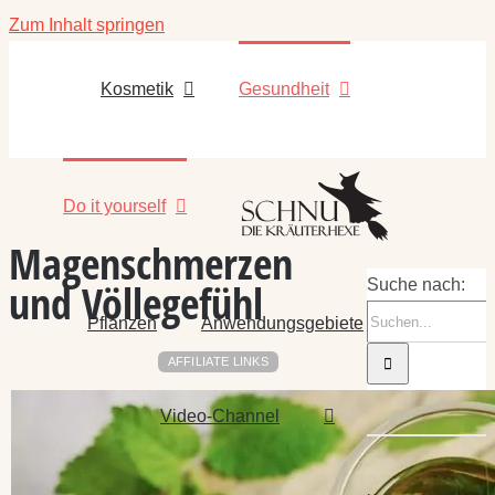
Zum Inhalt springen
Kosmetik
Gesundheit
Do it yourself
Magenschmerzen
und Völlegefühl
Suche nach:
Pflanzen
Anwendungsgebiete
AFFILIATE LINKS
Video-Channel