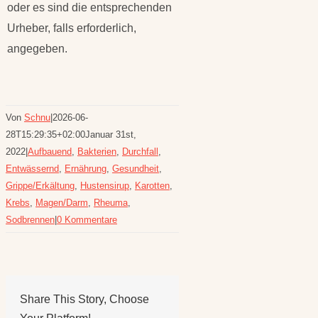
oder es sind die entsprechenden
Urheber, falls erforderlich,
angegeben.
Von
Schnu
|
2026-06-
28T15:29:35+02:00
Januar 31st,
2022
|
Aufbauend
,
Bakterien
,
Durchfall
,
Entwässernd
,
Ernährung
,
Gesundheit
,
Grippe/Erkältung
,
Hustensirup
,
Karotten
,
Krebs
,
Magen/Darm
,
Rheuma
,
Sodbrennen
|
0 Kommentare
Share This Story, Choose