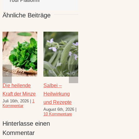
Your Platform!
Ähnliche Beiträge
Die heilende
Salbei –
Rezepte für
Thymi
Kraft der Minze
Heilwirkung
den August –
Wunde
Juli 16th, 2026
|
1
Juli 23
und Rezepte
Heilkräuterrezepte
Kommentar
Komme
August 6th, 2026
|
für den
10 Kommentare
Spätsommer
Hinterlasse einen
Juli 30th, 2026
|
1
Kommentar
Kommentar