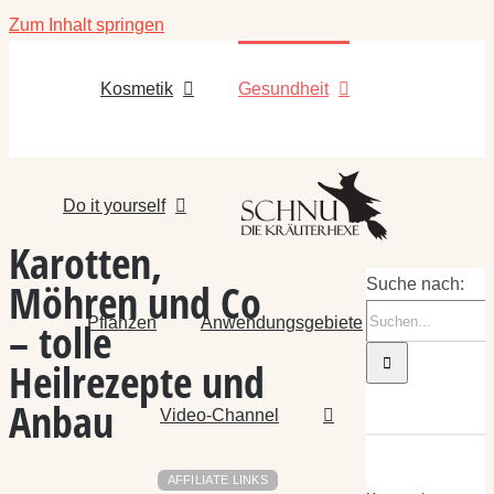
Zum Inhalt springen
Kosmetik
Gesundheit
Do it yourself
Karotten,
Möhren und Co
Suche nach:
Pflanzen
Anwendungsgebiete
– tolle
Heilrezepte und
Anbau
Video-Channel
AFFILIATE LINKS