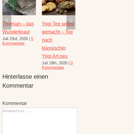
Thymian – das
Yogi Tee selbst
Die heilende
Salbe
Wunderkraut
gemacht – Tee
Kraft der Minze
Heilw
Juli 23rd, 2026
|
5
Juli 16th, 2026
|
1
e
nach
und R
Kommentare
Kommentar
August 
klassischer
10 Kom
Yogi Art neu
Juli 19th, 2026
|
0
Kommentare
Hinterlasse einen
Kommentar
Kommentar