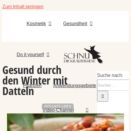
Zum Inhalt springen
Kosmetik
Gesundheit
Do it yourself
Gesund durch
den Winter mit
Suche nach:
Pflanzen
Anwendungsgebiete
Datteln
AFFILIATE LINKS
Video-Channel