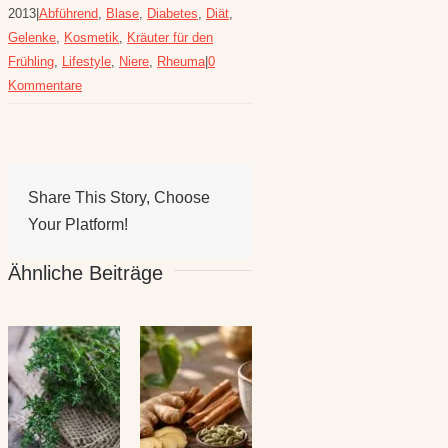
2013
|
Abführend
,
Blase
,
Diabetes
,
Diät
,
Gelenke
,
Kosmetik
,
Kräuter für den
Frühling
,
Lifestyle
,
Niere
,
Rheuma
|
0
Kommentare
Share This Story, Choose
Your Platform!
Ähnliche Beiträge