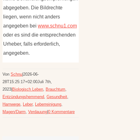
abgegeben. Die Bildrechte
liegen, wenn nicht anders
angegeben bei
www.schnu1.com
oder es sind die entsprechenden
Urheber, falls erforderlich,
angegeben.
Von
Schnu
|
2026-06-
28T15:25:17+02:00
Juli 7th,
2023
|
Biologisch Leben
,
Brauchtum
,
Entzündungshemmend
,
Gesundheit
,
Harnwege
,
Leber
,
Leberreinigung
,
Magen/Darm
,
Verdauung
|
0 Kommentare