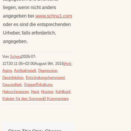
liegen, wenn nicht anders
angegeben bei
www.schnu1.com
oder es sind die entsprechenden
Urheber, falls erforderlich,
angegeben.
Von
Schnu
|
2026-07-
11T20:11:05+02:00
August 9th, 2015
|
Anti-
Aging
,
Antibakteriell
,
Depression
,
Desinfektion
,
Entzündungshemmend
,
Gesundheit
,
Grippe/Erkältung
,
Halsschmerzen
,
Haut
,
Husten
,
Kehlkopf
,
Kräuter für den Sommer
|
0 Kommentare