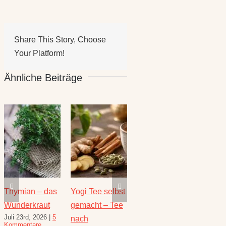
Share This Story, Choose
Your Platform!
Ähnliche Beiträge
Thymian – das
Yogi Tee selbst
Die heilende
Salbe
Wunderkraut
gemacht – Tee
Kraft der Minze
Heilw
Juli 23rd, 2026
|
5
Juli 16th, 2026
|
1
e
nach
und R
Kommentare
Kommentar