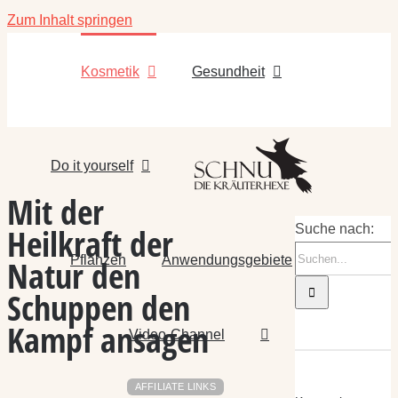
Zum Inhalt springen
Kosmetik
Gesundheit
Do it yourself
Mit der
Heilkraft der
Suche nach:
Pflanzen
Anwendungsgebiete
Natur den
Schuppen den
Kampf ansagen
Video-Channel
AFFILIATE LINKS