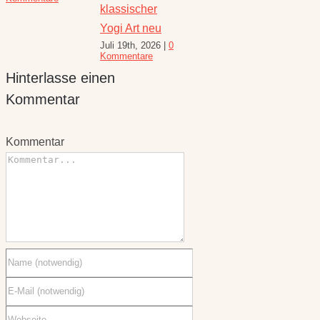
August 
klassischer
10 Kom
Yogi Art neu
Juli 19th, 2026
|
0
Kommentare
Hinterlasse einen
Kommentar
Kommentar