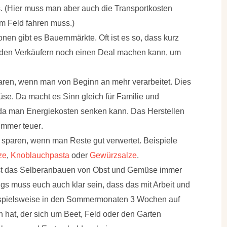
s. (Hier muss man aber auch die Transportkosten
um Feld fahren muss.)
ionen gibt es Bauernmärkte. Oft ist es so, dass kurz
t den Verkäufern noch einen Deal machen kann, um
en, wenn man von Beginn an mehr verarbeitet. Dies
müse. Da macht es Sinn gleich für Familie und
 da man Energiekosten senken kann.
Das Herstellen
 immer teuer
.
d sparen, wenn man
Reste gut verwertet
. Beispiele
ze
,
Knoblauchpasta
oder
Gewürzsalze
.
st das
Selberanbauen
von Obst und Gemüse immer
ngs muss euch auch klar sein, dass das mit Arbeit und
ispielsweise in den Sommermonaten 3 Wochen auf
hat, der sich um Beet, Feld oder den Garten