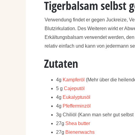
Tigerbalsam selbst 
Verwendung findet er gegen Juckreize, Ve
Blutzirkulation. Des Weiteren wirkt er Ab
Erkältungsbalsam verwendet werden, den ma
relativ einfach und kann von jedermann s
Zutaten
4g
Kampferöl
(Mehr über die heilen
5 g
Cajeputöl
4g
Eukalyptusöl
4g
Pfefferminzöl
3g Chiliöl (Kann man sehr gut selbst 
27g
Shea butter
27g
Bienenwachs