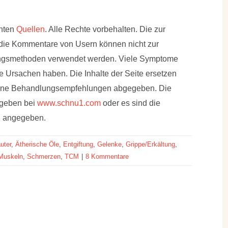
nnten
Quellen
. Alle Rechte vorbehalten. Die zur
 die Kommentare von Usern können nicht zur
ungsmethoden verwendet werden. Viele Symptome
 Ursachen haben. Die Inhalte der Seite ersetzen
eine Behandlungsempfehlungen abgegeben. Die
egeben bei
www.schnu1.com
oder es sind die
h, angegeben.
uter
,
Ätherische Öle
,
Entgiftung
,
Gelenke
,
Grippe/Erkältung
,
Muskeln
,
Schmerzen
,
TCM
|
8 Kommentare