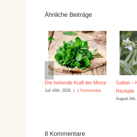
Ähnliche Beiträge
lbst gemacht –
Die heilende Kraft der Minze
Salbei – 
Juli 16th, 2026
|
1 Kommentar
ssischer Yogi Art
Rezepte
August 6th,
|
0 Kommentare
8 Kommentare