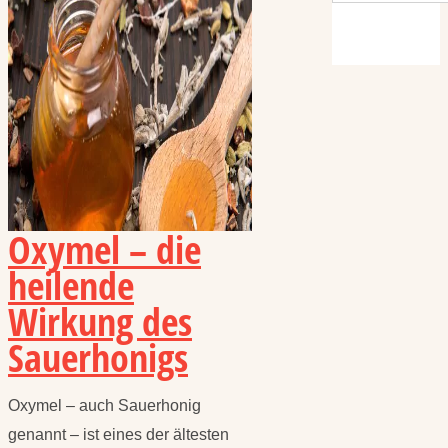
Oxymel – die
heilende
Wirkung des
Sauerhonigs
Oxymel – auch Sauerhonig
genannt – ist eines der ältesten