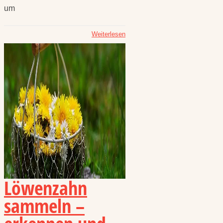
um
Weiterlesen
Löwenzahn
sammeln –