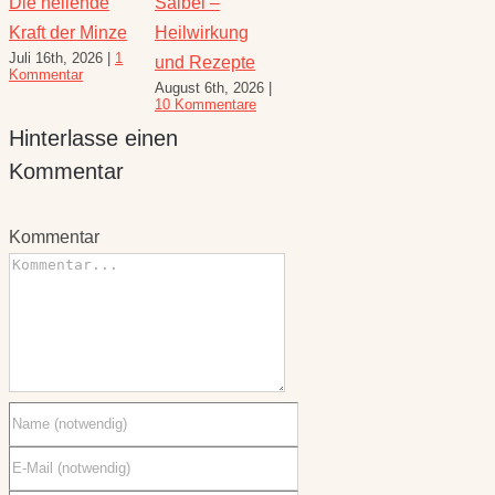
Die heilende
Salbei –
Rezepte für
Thymi
Kraft der Minze
Heilwirkung
den August –
Wunde
Juli 16th, 2026
|
1
Juli 23
und Rezepte
Heilkräuterrezepte
Kommentar
Komme
August 6th, 2026
|
für den
10 Kommentare
Spätsommer
Hinterlasse einen
Juli 30th, 2026
|
1
Kommentar
Kommentar
Kommentar