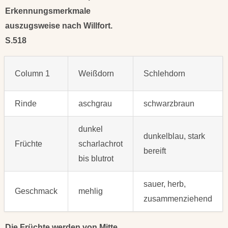
Erkennungsmerkmale
auszugsweise nach Willfort.
S.518
Column 1
Weißdorn
Schlehdorn
Rinde
aschgrau
schwarzbraun
dunkel
dunkelblau, stark
Früchte
scharlachrot
bereift
bis blutrot
sauer, herb,
Geschmack
mehlig
zusammenziehend
Die Früchte werden von Mitte