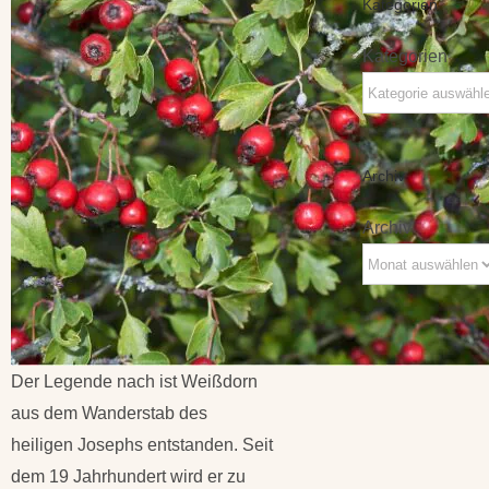
Kategorien
Kategorien
Archiv
Archiv
Der Legende nach ist Weißdorn
aus dem Wanderstab des
heiligen Josephs entstanden. Seit
dem 19 Jahrhundert wird er zu