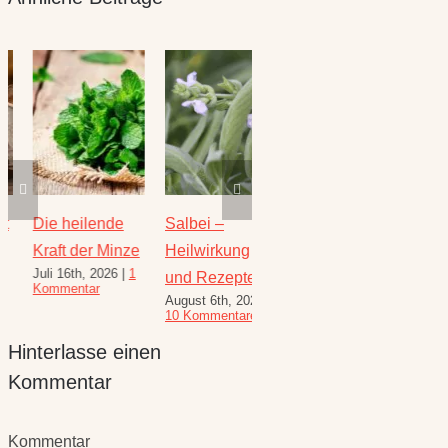
Die heilende
Salbei –
Rezepte für
Thymi
Kraft der Minze
Heilwirkung
den August –
Wunde
Juli 16th, 2026
|
1
Juli 23
und Rezepte
Heilkräuterrezepte
Kommentar
Komme
August 6th, 2026
|
für den
10 Kommentare
Spätsommer
Hinterlasse einen
Juli 30th, 2026
|
1
Kommentar
Kommentar
Kommentar