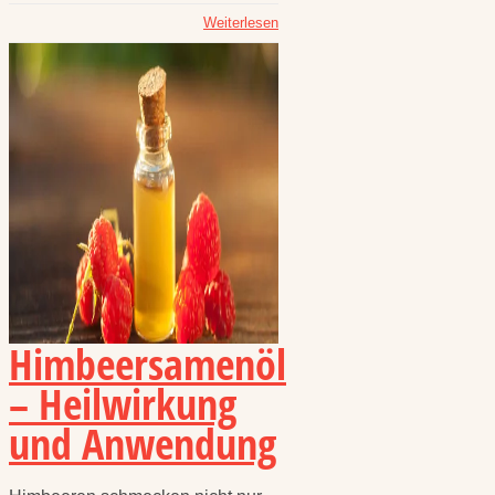
Weiterlesen
Himbeersamenöl
– Heilwirkung
und Anwendung