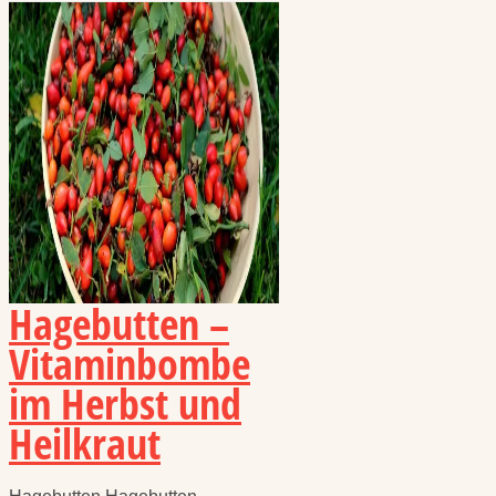
Hagebutten –
Vitaminbombe
im Herbst und
Heilkraut