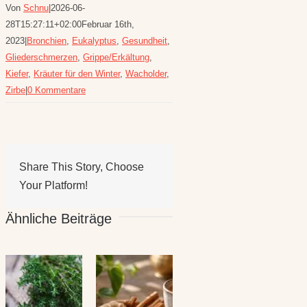
Von
Schnu
|
2026-06-
28T15:27:11+02:00
Februar 16th,
2023
|
Bronchien
,
Eukalyptus
,
Gesundheit
,
Gliederschmerzen
,
Grippe/Erkältung
,
Kiefer
,
Kräuter für den Winter
,
Wacholder
,
Zirbe
|
0 Kommentare
Share This Story, Choose
Your Platform!
Ähnliche Beiträge