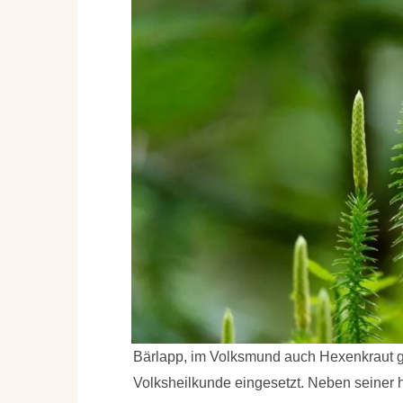
Bärlapp, im Volksmund auch Hexenkraut gen
Volksheilkunde eingesetzt. Neben seiner he