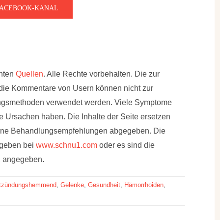
FACEBOOK-KANAL
nnten
Quellen
. Alle Rechte vorbehalten. Die zur
 die Kommentare von Usern können nicht zur
ungsmethoden verwendet werden. Viele Symptome
 Ursachen haben. Die Inhalte der Seite ersetzen
eine Behandlungsempfehlungen abgegeben. Die
egeben bei
www.schnu1.com
oder es sind die
h, angegeben.
tzündungshemmend
,
Gelenke
,
Gesundheit
,
Hämorrhoiden
,