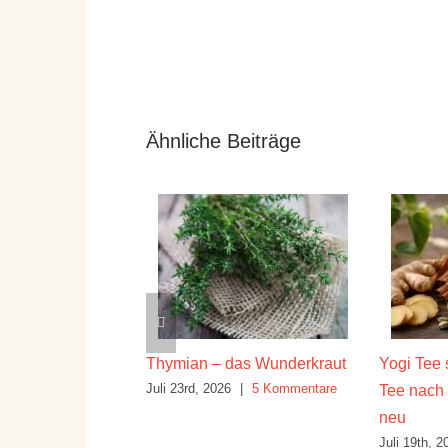
Ähnliche Beiträge
 den August –
Thymian – das Wunderkraut
Yogi Tee 
Juli 23rd, 2026
|
5 Kommentare
ezepte für den
Tee nach 
r
neu
|
1 Kommentar
Juli 19th, 2