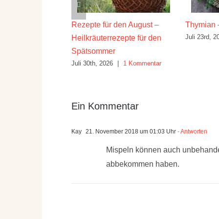
ilwirkung und
Rezepte für den August –
Thymian 
Juli 23rd, 2
Heilkräuterrezepte für den
26
|
10 Kommentare
Spätsommer
Juli 30th, 2026
|
1 Kommentar
Ein Kommentar
Kay
21. November 2018 um 01:03 Uhr
- Antworten
Mispeln können auch unbehande
abbekommen haben.