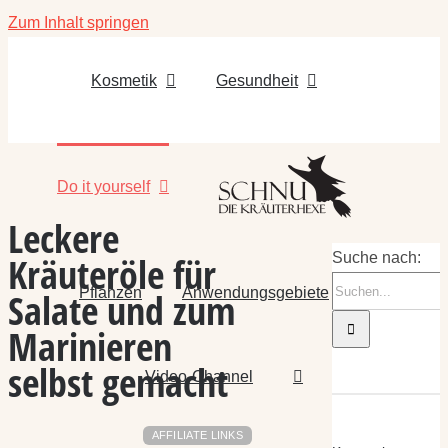
Zum Inhalt springen
Kosmetik
Gesundheit
Do it yourself
Leckere
Kräuteröle für
Suche nach:
Pflanzen
Anwendungsgebiete
Salate und zum
Marinieren
selbst gemacht
Video-Channel
AFFILIATE LINKS