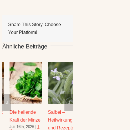
Share This Story, Choose
Your Platform!
Ähnliche Beiträge
Die heilende
Salbei –
Rezepte für
Thymi
Kraft der Minze
Heilwirkung
den August –
Wunde
Juli 16th, 2026
|
1
Juli 23
und Rezepte
Heilkräuterrezepte