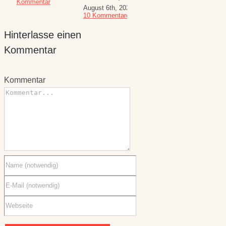
Kommentar
Komme
August 6th, 2026
|
für den
10 Kommentare
Spätsommer
Hinterlasse einen
Juli 30th, 2026
|
1
Kommentar
Kommentar
Kommentar