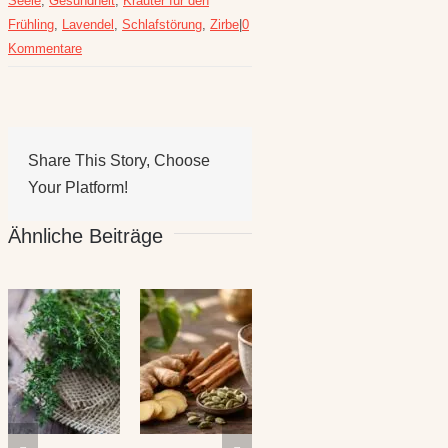
Seele
,
Gesundheit
,
Kräuter für den
Frühling
,
Lavendel
,
Schlafstörung
,
Zirbe
|
0
Kommentare
Share This Story, Choose
Your Platform!
Ähnliche Beiträge