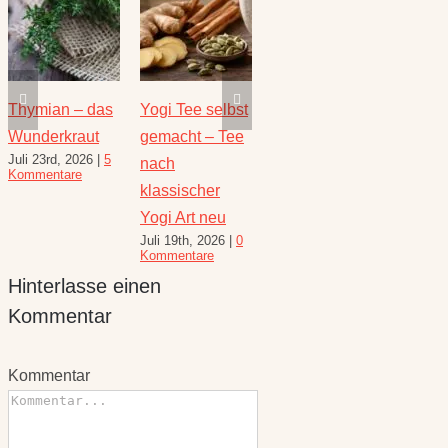
Thymian – das
Yogi Tee selbst
Die heilende
Salbe
Wunderkraut
gemacht – Tee
Kraft der Minze
Heilw
Juli 23rd, 2026
|
5
Juli 16th, 2026
|
1
e
nach
und R
Kommentare
Kommentar
August 
klassischer
10 Kom
Yogi Art neu
Juli 19th, 2026
|
0
Kommentare
Hinterlasse einen
Kommentar
Kommentar