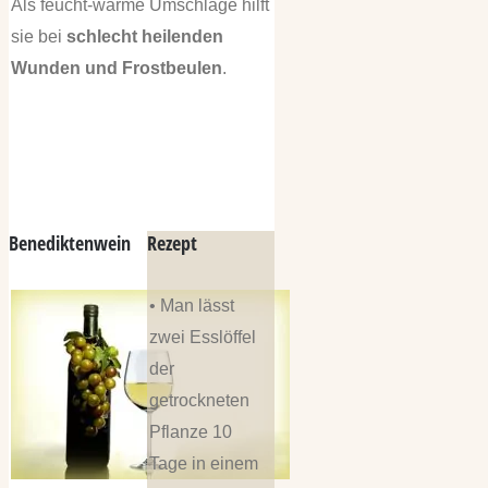
Als feucht-warme Umschläge hilft
sie bei
schlecht heilenden
Wunden und Frostbeulen
.
Benediktenwein
Rezept
• Man lässt
zwei Esslöffel
der
getrockneten
Pflanze 10
Tage in einem