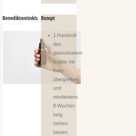
Benediktentinktur
Rezept
1 Handvoll
des
getrocknetem
Krauts mit
Korn
übergießen
und
mindestens
8 Wochen
lang
ziehen
lassen.