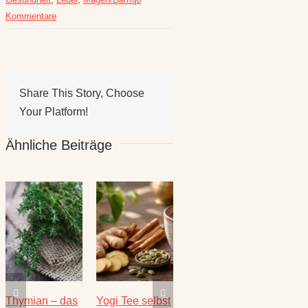
Kommentare
Share This Story, Choose
Your Platform!
Ähnliche Beiträge
Die heilende
Salbei –
Rezepte für
Thymi