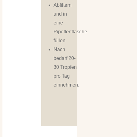
Abfiltern
und in
eine
Pipettenflasche
füllen.
Nach
bedarf 20-
30 Tropfen
pro Tag
einnehmen.