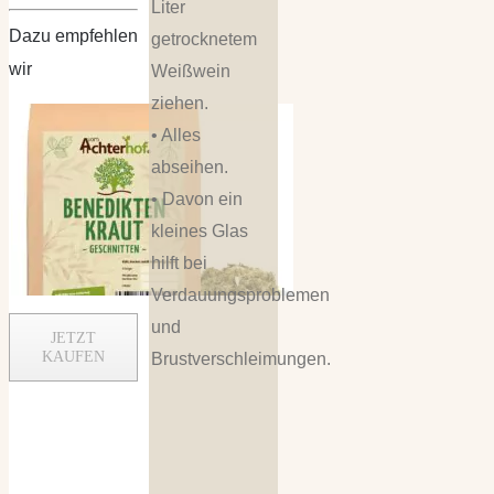
Liter
Dazu empfehlen
getrocknetem
wir
Weißwein
ziehen.
• Alles
abseihen.
• Davon ein
kleines Glas
hilft bei
Verdauungsproblemen
und
JETZT
KAUFEN
Brustverschleimungen.