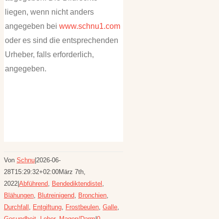
liegen, wenn nicht anders
angegeben bei
www.schnu1.com
oder es sind die entsprechenden
Urheber, falls erforderlich,
angegeben.
Von
Schnu
|
2026-06-
28T15:29:32+02:00
März 7th,
2022
|
Abführend
,
Bendediktendistel
,
Blähungen
,
Blutreinigend
,
Bronchien
,
Durchfall
,
Entgiftung
,
Frostbeulen
,
Galle
,
Gesundheit
,
Leber
,
Magen/Darm
|
0