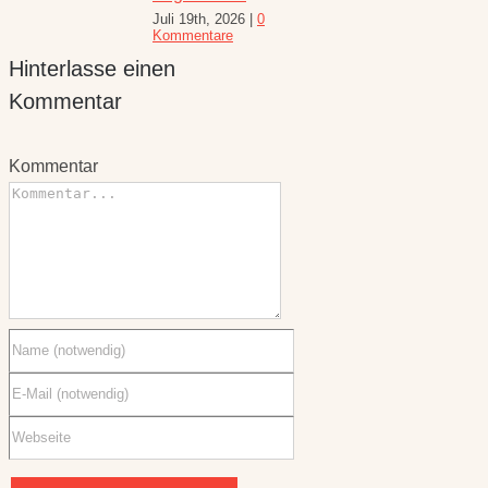
Hinterlasse einen
026
|
0
Juli 30th, 2026
|
1
e
Kommentar
Kommentar
Kommentar