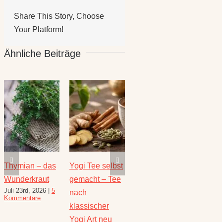
Share This Story, Choose
Your Platform!
Ähnliche Beiträge
selbst
Die heilende
Salbei –
Rezepte für
– Tee
Kraft der Minze
Heilwirkung
den August –
Juli 16th, 2026
|
1
und Rezepte
Heilkräuterrezept
Kommentar
August 6th, 2026
|
er
für den
10 Kommentare
eu
Spätsommer