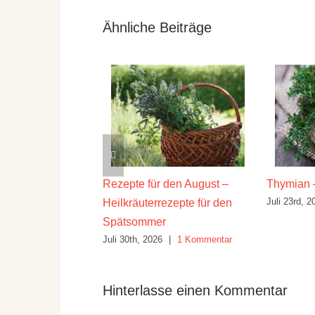
Ähnliche Beiträge
ilwirkung und
Rezepte für den August –
Thymian 
Juli 23rd, 2
Heilkräuterrezepte für den
26
|
10 Kommentare
Spätsommer
Juli 30th, 2026
|
1 Kommentar
Hinterlasse einen Kommentar