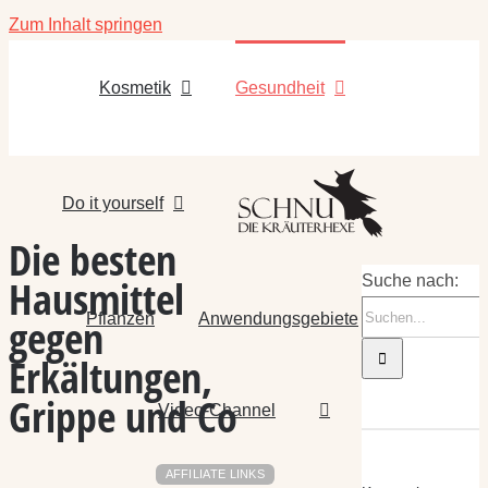
Zum Inhalt springen
Kosmetik
Gesundheit
Do it yourself
Die besten
Hausmittel
Suche nach:
Pflanzen
Anwendungsgebiete
gegen
Erkältungen,
Grippe und Co
Video-Channel
AFFILIATE LINKS