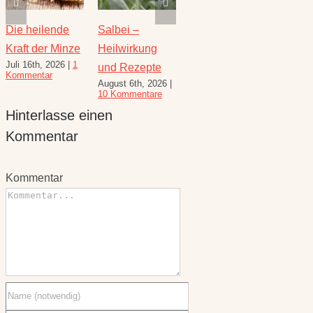
Die heilende
Salbei –
Rezepte für
Thymi
Kraft der Minze
Heilwirkung
den August –
Wunde
Juli 16th, 2026
|
1
Juli 23
und Rezepte
Heilkräuterrezepte
Kommentar
Komme
August 6th, 2026
|
für den
10 Kommentare
Spätsommer
Hinterlasse einen
Juli 30th, 2026
|
1
Kommentar
Kommentar
Kommentar